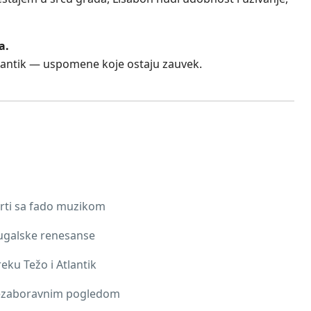
a.
Atlantik — uspomene koje ostaju zauvek.
vrti sa fado muzikom
tugalske renesanse
eku Težo i Atlantik
nezaboravnim pogledom