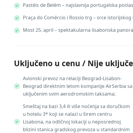
Pastéis de Belém – najslavnija portugalska poslas
Praça do Comércio i Rossio trg – srce istorijskog
Most 25. april – spektakularna lisabonska pano
Uključeno u cenu / Nije uključ
Avionski prevoz na relaciji Beograd-Lisabon-
Beograd direktnim letom kompanije AirSerbia sa
uključenim svim aerodromskim taksama;
Smeštaj na bazi 3,4 ili više noćenja sa doručkom
u hotelu 3* koji se nalazi u širem centru
Lisabona, na odličnoj lokaciji u neposrednoj
blizini stanica gradskog prevoza u standardnim