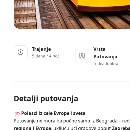
Trajanje
Vrsta
5 dana / 4 noći
Putovanja
Individualno
Detalji putovanja
Polasci iz cele Evrope i sveta
Putovanje ne mora da počne samo iz Beograda – re
regiona i Evrope
, uključujući gradove poput
Zagreba