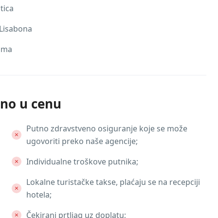
tica
 Lisabona
rama
eno u cenu
Putno zdravstveno osiguranje koje se može
ugovoriti preko naše agencije;
Individualne troškove putnika;
Lokalne turistačke takse, plaćaju se na recepciji
hotela;
Čekirani prtljag uz doplatu;