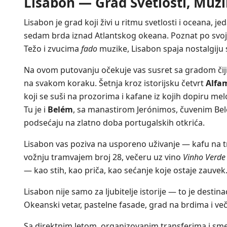
Lisabon — Grad Svetlosti, Muzi
Lisabon je grad koji živi u ritmu svetlosti i oceana,
sedam brda iznad Atlantskog okeana. Poznat po svo
Težo i zvucima
fado
muzike, Lisabon spaja nostalgiju
Na ovom putovanju očekuje vas susret sa gradom čiji s
na svakom koraku. Šetnja kroz istorijsku četvrt
Alfa
koji se suši na prozorima i kafane iz kojih dopiru mel
Tu je i
Belém
, sa manastirom Jerónimos, čuvenim Be
podsećaju na zlatno doba portugalskih otkrića.
Lisabon vas poziva na usporeno uživanje — kafu na t
vožnju tramvajem broj 28, večeru uz vino
Vinho Verde
— kao stih, kao priča, kao sećanje koje ostaje zauvek
Lisabon nije samo za ljubitelje istorije — to je destina
Okeanski vetar, pastelne fasade, grad na brdima i več
Sa direktnim letom, organizovanim transferima i sme