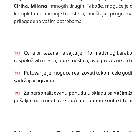
Ciriha, Milana
i mnogih drugih. Takođe, moguće je o
kompletno planiranje transfera, smeštaja i programa
prilagođeno vašim potrebama.
Cena prikazana na sajtu je informativnog karakte
raspoloživih mesta, tipa smeštaja, avio prevoznika i 
Putovanje je moguće realizovati tokom cele godi
sadržaj programa.
Za personalizovanu ponudu u skladu sa Vašim že
pošaljite nam neobavezujući upit putem kontakt for