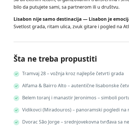
bilo da putujete sami, sa partnerom ili u društvu.
Lisabon nije samo destinacija — Lisabon je emocij
Svetlost grada, ritam ulica, zvuk gitare i pogled na 
Šta ne treba propustiti
Tramvaj 28 – vožnja kroz najlepše četvrti grada
Alfama & Bairro Alto – autentične lisabonske čet
Belem toranj i manastir Jeronimos – simboli por
Vidikovci (Miradouros) – panoramski pogledi na r
Dvorac São Jorge – srednjovekovna tvrđava sa 