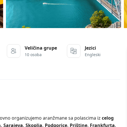
Veličina grupe
Jezici
10 osoba
Engleski
dovno organizujemo aranžmane sa polascima iz
celog
, Sarajeva, Skoplja, Podgorice, Prištine, Frankfurta,