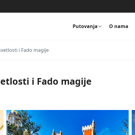
Putovanja
O nama
etlosti i Fado magije
tlosti i Fado magije