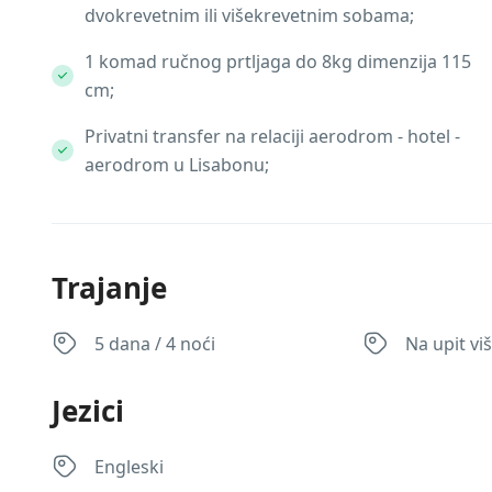
dvokrevetnim ili višekrevetnim sobama;
1 komad ručnog prtljaga do 8kg dimenzija 115
cm;
Privatni transfer na relaciji aerodrom - hotel -
aerodrom u Lisabonu;
Trajanje
5 dana / 4 noći
Na upit vi
Jezici
Engleski