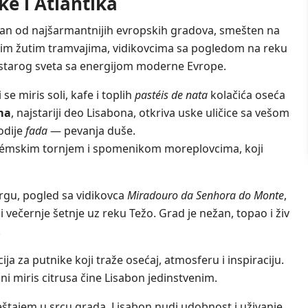
ke i Atlantika
 jedan od najšarmantnijih evropskih gradova, smešten na
jim žutim tramvajima, vidikovcima sa pogledom na reku
 starog sveta sa energijom moderne Evrope.
e miris soli, kafe i toplih
pastéis de nata
kolačića oseća
ma
, najstariji deo Lisabona, otkriva uske uličice sa vešom
odije
fada
— pevanja duše.
lémskim tornjem i spomenikom moreplovcima, koji
rgu, pogled sa vidikovca
Miradouro da Senhora do Monte
,
i večernje šetnje uz reku Težo. Grad je nežan, topao i živ
.
cija za putnike koji traže osećaj, atmosferu i inspiraciju.
ni miris citrusa čine Lisabon jedinstvenim.
štajem u srcu grada, Lisabon nudi udobnost i uživanje,