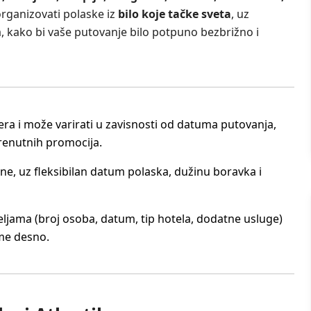
rganizovati polaske iz
bilo koje tačke sveta
, uz
, kako bi vaše putovanje bilo potpuno bezbrižno i
ra i može varirati u zavisnosti od datuma putovanja,
trenutnih promocija.
ne, uz fleksibilan datum polaska, dužinu boravka i
ljama (broj osoba, datum, tip hotela, dodatne usluge)
me desno.