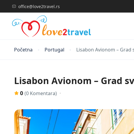
office@love2travel.rs
Početna
Portugal
Lisabon Avionom – Grad sv
Lisabon Avionom – Grad sve
0
(0 Komentara)