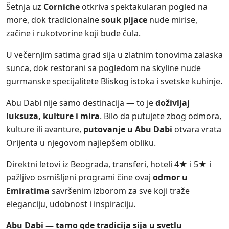
Šetnja uz
Corniche
otkriva spektakularan pogled na
more, dok tradicionalne
souk pijace
nude mirise,
začine i rukotvorine koji bude čula.
U večernjim satima grad sija u zlatnim tonovima zalaska
sunca, dok restorani sa pogledom na skyline nude
gurmanske specijalitete Bliskog istoka i svetske kuhinje.
Abu Dabi nije samo destinacija — to je
doživljaj
luksuza, kulture i mira
. Bilo da putujete zbog odmora,
kulture ili avanture,
putovanje u Abu Dabi
otvara vrata
Orijenta u njegovom najlepšem obliku.
Direktni letovi iz Beograda, transferi, hoteli 4★ i 5★ i
pažljivo osmišljeni programi čine ovaj
odmor u
Emiratima
savršenim izborom za sve koji traže
eleganciju, udobnost i inspiraciju.
Abu Dabi — tamo gde tradicija sija u svetlu