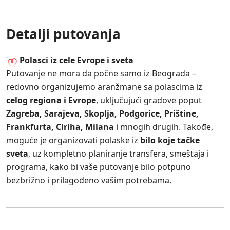
Detalji putovanja
Polasci iz cele Evrope i sveta
Putovanje ne mora da počne samo iz Beograda –
redovno organizujemo aranžmane sa polascima iz
celog regiona i Evrope
, uključujući gradove poput
Zagreba, Sarajeva, Skoplja, Podgorice, Prištine,
Frankfurta, Ciriha, Milana
i mnogih drugih. Takođe,
moguće je organizovati polaske iz
bilo koje tačke
sveta
, uz kompletno planiranje transfera, smeštaja i
programa, kako bi vaše putovanje bilo potpuno
bezbrižno i prilagođeno vašim potrebama.