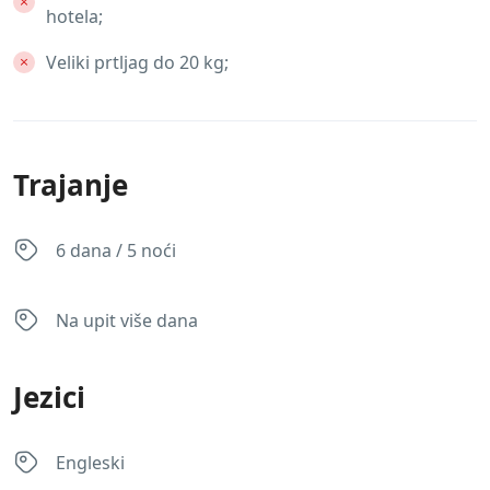
hotela;
Veliki prtljag do 20 kg;
Trajanje
6 dana / 5 noći
Na upit više dana
Jezici
Engleski