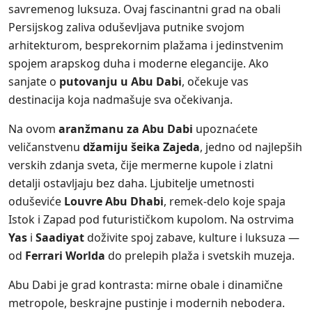
savremenog luksuza. Ovaj fascinantni grad na obali
Persijskog zaliva oduševljava putnike svojom
arhitekturom, besprekornim plažama i jedinstvenim
spojem arapskog duha i moderne elegancije. Ako
sanjate o
putovanju u Abu Dabi
, očekuje vas
destinacija koja nadmašuje sva očekivanja.
Na ovom
aranžmanu za Abu Dabi
upoznaćete
veličanstvenu
džamiju šeika Zajeda
, jedno od najlepših
verskih zdanja sveta, čije mermerne kupole i zlatni
detalji ostavljaju bez daha. Ljubitelje umetnosti
oduševiće
Louvre Abu Dhabi
, remek-delo koje spaja
Istok i Zapad pod futurističkom kupolom. Na ostrvima
Yas
i
Saadiyat
doživite spoj zabave, kulture i luksuza —
od
Ferrari Worlda
do prelepih plaža i svetskih muzeja.
Abu Dabi je grad kontrasta: mirne obale i dinamične
metropole, beskrajne pustinje i modernih nebodera.