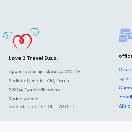
offi
Love 2 Travel D.o.o.
O na
Agencija posluje isključivo ONLINE
Izjava
Sedište: Ljesetište110, Ozrem
Garan
32304 Gornji Milanovac
Identi
Radno vreme:
Akt o
Svaki dan od 09:00h - 20:00h