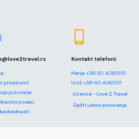
ce@love2travel.rs
Kontakt telefoni:
ma
Marija +381 60 4080510
 o privatnosti
Uroš +381 60 4080511
cija putovanja
Licenca - Love 2 Travel
fikacioni podaci
Opšti uslovi putovanja
 bezbednosti