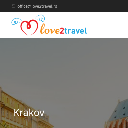
office@love2travel.rs
Krakov